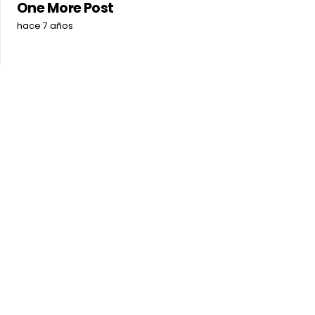
One More Post
hace 7 años
ESTUDIO FOTOGRAFICO
+57 305 2029 099
Carrera 4, # 14 – 23 Oficina 302 B/centro
IBAGUE – TOLIMA
Correo de contacto
contacto@nicovegafotografia.com
By sending your personal data to the specified emails